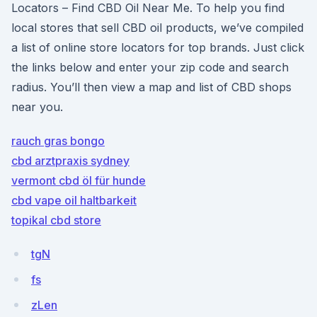
Locators – Find CBD Oil Near Me. To help you find
local stores that sell CBD oil products, we’ve compiled
a list of online store locators for top brands. Just click
the links below and enter your zip code and search
radius. You’ll then view a map and list of CBD shops
near you.
rauch gras bongo
cbd arztpraxis sydney
vermont cbd öl für hunde
cbd vape oil haltbarkeit
topikal cbd store
tgN
fs
zLen