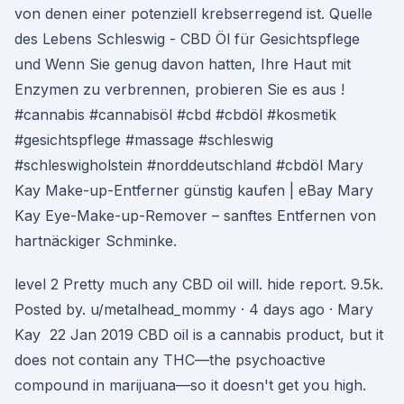
von denen einer potenziell krebserregend ist. Quelle
des Lebens Schleswig - CBD Öl für Gesichtspflege
und Wenn Sie genug davon hatten, Ihre Haut mit
Enzymen zu verbrennen, probieren Sie es aus !
#cannabis #cannabisöl #cbd #cbdöl #kosmetik
#gesichtspflege #massage #schleswig
#schleswigholstein #norddeutschland #cbdöl Mary
Kay Make-up-Entferner günstig kaufen | eBay Mary
Kay Eye-Make-up-Remover – sanftes Entfernen von
hartnäckiger Schminke.
level 2 Pretty much any CBD oil will. hide report. 9.5k.
Posted by. u/metalhead_mommy · 4 days ago · Mary
Kay 22 Jan 2019 CBD oil is a cannabis product, but it
does not contain any THC—the psychoactive
compound in marijuana—so it doesn't get you high.