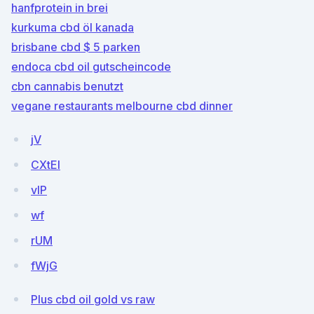
hanfprotein in brei
kurkuma cbd öl kanada
brisbane cbd $ 5 parken
endoca cbd oil gutscheincode
cbn cannabis benutzt
vegane restaurants melbourne cbd dinner
jV
CXtEl
vIP
wf
rUM
fWjG
Plus cbd oil gold vs raw