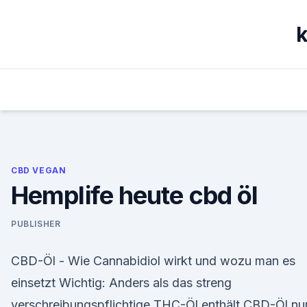
Skip
to
k
content
CBD VEGAN
Hemplife heute cbd öl
PUBLISHER
CBD-Öl - Wie Cannabidiol wirkt und wozu man es
einsetzt Wichtig: Anders als das streng
verschreibungspflichtige THC-Öl enthält CBD-Öl nu