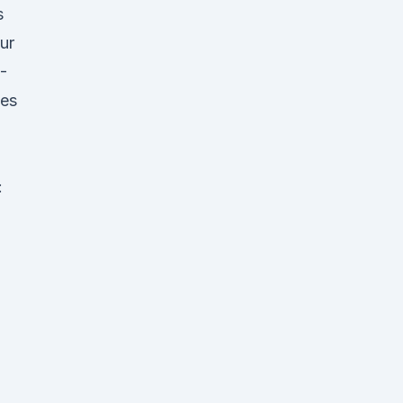
s
ur
-
hes
: